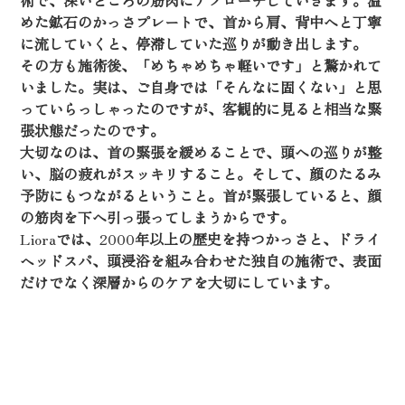
術で、深いところの筋肉にアプローチしていきます。温
めた鉱石のかっさプレートで、首から肩、背中へと丁寧
に流していくと、停滞していた巡りが動き出します。
その方も施術後、「めちゃめちゃ軽いです」と驚かれて
いました。実は、ご自身では「そんなに固くない」と思
っていらっしゃったのですが、客観的に見ると相当な緊
張状態だったのです。
大切なのは、首の緊張を緩めることで、頭への巡りが整
い、脳の疲れがスッキリすること。そして、顔のたるみ
予防にもつながるということ。首が緊張していると、顔
の筋肉を下へ引っ張ってしまうからです。
Liora
では、
2000
年以上の歴史を持つかっさと、ドライ
ヘッドスパ、頭浸浴を組み合わせた独自の施術で、表面
だけでなく深層からのケアを大切にしています。
頑張りたいのに気力が湧かない。そんな時こそ、ご自身
の体と向き合う時間が必要なのかもしれません。ぜひ一
度、お気軽にご相談くださいね。
カテゴリー